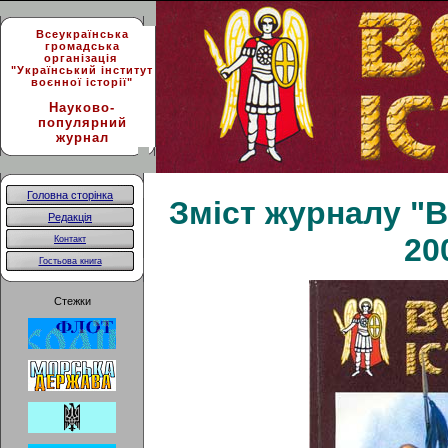
Всеукраїнська
громадська
організація
"Український інститут
воєнної історії"
Науково-
популярний
журнал
Головна сторінка
Зміст журналу "В
Редакція
20
Контакт
Гостьова книга
Стежки