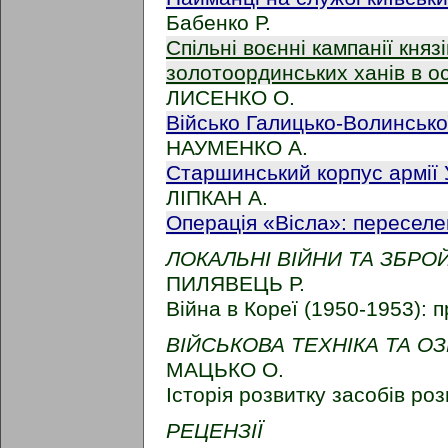
Бабенко Р.
Спільні воєнні кампанії княз
золотоординських ханів в ос
ЛИСЕНКО О.
Військо Галицько-Волинськ
НАУМЕНКО А.
Старшинський корпус армії
ЛІПКАН А.
Операція «Вісла»: переселе
ЛОКАЛЬНІ ВІЙНИ ТА ЗБРО
ПИЛЯВЕЦЬ Р.
Війна в Кореї (1950-1953): 
ВІЙСЬКОВА ТЕХНІКА ТА 
МАЦЬКО О.
Історія розвитку засобів р
РЕЦЕНЗІЇ