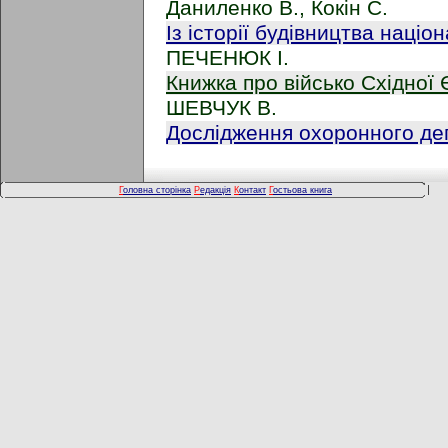
Даниленко В., Кокін С.
Із історії будівництва нац
ПЕЧЕНЮК І.
Книжка про військо Східної 
ШЕВЧУК В.
Дослідження охоронного д
Г
оловна сторінка
Р
едакція
К
онтакт
Г
остьова книга