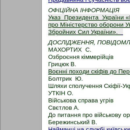
ОФІЦІЙНА ІНФОРМАЦІЯ
Указ Президента України «
про Міністерство оборони У
Збройних Сил України».
ДОСЛІДЖЕННЯ, ПОВІДОМ
МАХОРТИХ С.
Озброєння кіммерійців
Грицюк В.
Воєнні походи скіфів до Пе
Болтрик Ю.
Шляхи сполучення Скіфії-У
УТКІН О.
Військова справа угрів
Свєтлов А.
До питання про військову о
Бережинський В.
Найманці на службі київськ