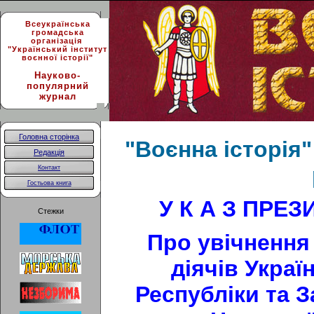
Всеукраїнська
громадська
організація
"Український інститут
воєнної історії"
Науково-
популярний
журнал
Головна сторінка
"Воєнна історія" 
Редакція
Контакт
Гостьова книга
У К А З ПРЕ
Стежки
Про увічнення
діячів Украї
Республіки та З