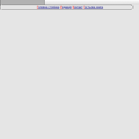
Г
оловна сторінка
Р
едакція
К
онтакт
Г
остьова книга