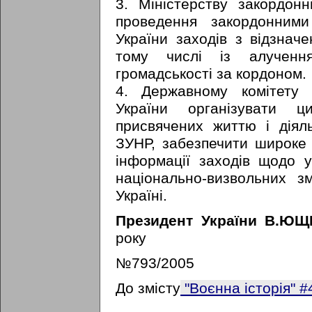
3. Міністерству закордон
проведення закордонним
України заходів з відзнач
тому числі із алучення
громадськості за кордоном.
4. Державному комітету 
України організувати ц
присвячених життю і діял
ЗУНР, забезпечити широке 
інформації заходів щодо ув
національно-визвольних з
Україні.
Президент України В.Ю
року
№793/2005
До змісту
"Воєнна історія" #