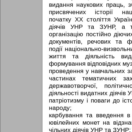
видання наукових праць, зб
присвячених історії нац
початку XX століття Україн
діячів УНР та ЗУНР, а та
організацію постійно діючи
документів, речових та ф
події національно-визвольн
життя та діяльність ви
формування відповідних муз
проведення у навчальних за
частинах тематичних за
державотворчої, політичн
діяльності видатних діячів 
патріотизму і поваги до іс
народу;
карбування та введення в
ювілейних монет на відзна
чільних діячів УНР та ЗУНР;