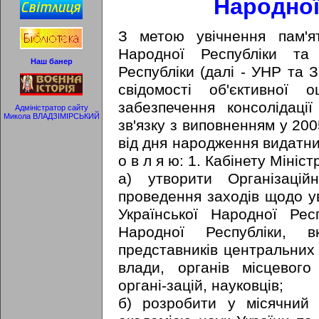
Народної
З метою увічнення пам'ят
Народної Республіки та 
Наш банер
Республіки (далі - УНР та 
свідомості об'єктивної о
забезпечення консолідації
Адміністратор сайту
Микола ВЛАДЗІМІРСЬКИЙ
зв'язку з виповненням у 20
від дня народження видатних
о в л я ю: 1. Кабінету Мініст
а) утворити Організацій
проведення заходів щодо ув
Української Народної Респ
Народної Республіки, 
представників центральних 
влади, органів місцевого
органі-зацій, науковців;
б) розробити у місячний