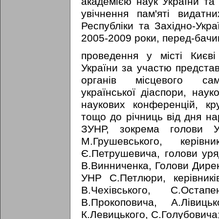
академією наук України та
увічнення пам'яті видатни
Республіки та Західно-Укра
2005-2009 роки, перед-бачи
проведення у місті Києв
України за участю представ
органів місцевого само
української діаспори, наук
наукових конференцій, кр
тощо до річниць від дня на
ЗУНР, зокрема голови У
М.Грушевського, керів
Є.Петрушевича, голови уря
В.Винниченка, Голови Дирек
УНР С.Петлюри, керівникі
В.Чехівського, С.Остап
В.Прокоповича, А.Лівиц
К.Левицького, С.Голубовича