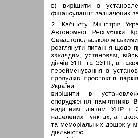
в) вирішити в установл
фінансування зазначених за
2. Кабінету Міністрів Ук
Автономної Республіки К
Севастопольською міськими
розглянути питання щодо 
закладам, установам, війс
діячів УНР та ЗУНР, а тако
перейменування в установ
провулків, проспектів, паркі
України;
вирішити в установле
спорудження пам'ятників В
видатним діячам УНР і 
населених пунктах, а також
та меморіальних дощок у мі
діяльністю.