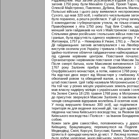
Радомишлем. Інші загони розсипалися вздовж усієї Пр
загонів 1750 року були Михайло Сухий, Прокіп Таран,
Олексій Майстренко, Павленко, Дубина, Василь Малешко 
Польські війська і цього разу виявилися неспроможн
Сухого, що мав 320 осіб, з набагато чисельнішим загон
було поранено, а решта розбіглася. У цій сутичці загину
її комендантом і губернатором утекла, як тільки отама
Правобережжі з літа 1750 року. Тоді біля Стайок, що
менший загін гайдамаків на чолі з Майстренком і завд
Спільними діями російських і польських військ повст
і раніше, була відсутність єдиного керівного центру. У 
Житомира, 1757 р. – Немирова й Умані, 1761 р. – Лисянк
Дії гайдамацьких загонів активізувалися і на Лівобе
виступів охопила усю Україну і тривала з більшою чи 
Ідейно-політичне обличчя гайдамаччини найяскравіше 
під єдиним керівним центром. Повстання почало
Організатором і керівником повстання став Максим За
Після смерті батька, коли Максимові виповнилося 13
1767 року Залізняк прибув на Правобережжя з 
Онуфріївського монастиря, а потім, навесні 1768 року
На відстані двох верст від Монастиря у глибокому 
обкопаний ровом та обведений валом, а на дорогах в
штаб повстання. Цей табір називали Мотронинською Січ
На той час у різних місцях українських земель розташу
мав власну надвірну міліцію з українських козаків і се
На Зелені Свята 18 (29) травня 1768 року в Мотронин
до присутніх звернувся Максим Залізняк із закликом 
ченців-священиків відправив молебень й освятив ножі.
У похід вирушило близько 300 осіб, що поділилися 
територія як для ведення воєнний дій, так і для адмі
південна частина Київського воєводства; за Яковом Ш
Київського воєводства і Полісся – за Іваном Бондарен
собою.
Кожен загін діяв самостійно, поповнюючись у дороз
Київщину, Брацлавщину, перекинулося на Поділля
Медведівці, Смілі, Корсуні, Богуславі, Каневі, Кам’яному
Шляхта й орендарі кинулися до міст. У Лисянці поляк
було добре укріплене, мало військову залогу. Губерна