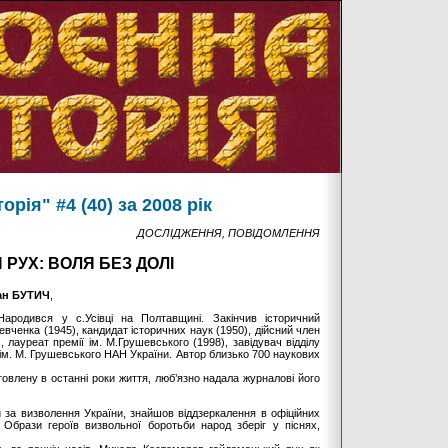
рія" #4 (40) за 2008 рік
ДОСЛІДЖЕННЯ, ПОВІДОМЛЕННЯ
РУХ: ВОЛЯ БЕЗ ДОЛІ
ан БУТИЧ
,
 Народився у с.Усівці на Полтавщині. Закінчив історичний
евченка (1945), кандидат історичних наук (1950), дійсний член
 лауреат премії ім. М.Грушевського (1998), завідувач відділу
 ім. М. Грушевського НАН України. Автор близько 700 наукових
товлену в останні роки життя, люб’язно надала журналові його
 за визволення України, знайшов віддзеркалення в офіційних
. Образи героїв визвольної боротьби народ зберіг у піснях,