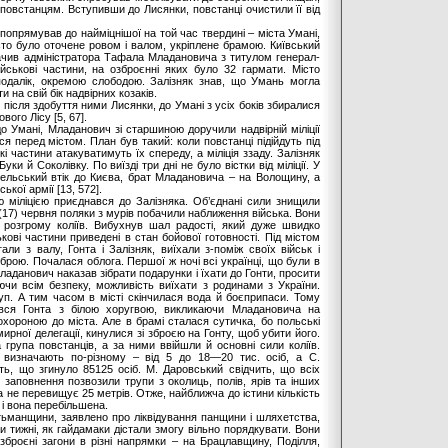
 повстанцям. Вступивши до Лисянки, повстанці очистили її від
попрямував до найміцнішої на той час твердині – міста Умані,
сто було оточене ровом і валом, укріплене брамою. Київський
ачив адміністратора Тафала Младановича з титулом генерал-
ійськові частини, на озброєнні яких було 32 гармати. Місто
подалік, окремою слободою. Залізняк знав, що Умань могла
 на свій бік надвірних козаків.
 після здобуття ними Лисянки, до Умані з усіх боків збиралися
вого Лісу [5, 67].
о Умані, Младанович зі старшиною доручили надвірній міліції
ся перед містом. План був такий: коли повстанці підійдуть під
ькі частини атакуватимуть їх спереду, а міліція ззаду. Залізняк
ки й Соколівку. По виїзді три дні не було вістки від міліції. У
гельський втік до Києва, брат Младановича – на Волощину, а
кої армії [13, 572].
 міліцією приєднався до Залізняка. Об’єднані сили знищили
6 (17) червня поляки з мурів побачили наближення війська. Вони
я розгрому коліїв. Вибухнув шал радості, який дуже швидко
ькові частини приведені в стан бойової готовності. Під містом
али з валу, Гонта і Залізняк, виїхали з-поміж своїх військ і
 зброю. Почалася облога. Першої ж ночі всі українці, що були в
ладанович наказав зібрати подарунки і їхати до Гонти, просити
яючи всім безпеку, можливість виїхати з родинами з України.
п. А тим часом в місті скінчилася вода й боєприпаси. Тому
ився Гонта з білою хоругвою, викликаючи Младановича на
 охороною до міста. Але в брамі сталася сутичка, бо польські
рної делегації, кинулися зі зброєю на Гонту, щоб убити його.
 група повстанців, а за ними ввійшли й основні сили коліїв.
 визначають по-різному – від 5 до 18—20 тис. осіб, а С.
ь, що згинуло 85125 осіб. М. Даровський свідчить, що всіх
ї заповнення позвозили трупи з околиць, полів, ярів та інших
на не перевищує 25 метрів. Отже, найближча до істини кількість
 і вона перебільшена.
тьманщини, заявлено про ліквідування панщини і шляхетства,
и тижні, як гайдамаки дістали змогу вільно порядкувати. Вони
броєні загони в різні напрямки – на Брацлавщину, Поділля,