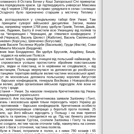
оламаного й Остапа Бочки у Коші Запорозької Січі привертає
, яка порядкувала краєм. Це підтверджують універсал Максима
у від 6 червня 1768 року на право урядувати в селах і селищах
Осадчого було призначено старшим у містечку Теплику і
ів, розташувалося у спеціальному таборі біля Умані. Там
 принципи суворої військової дисципліни. Загони, якими
, наприкінці червня 1768 року здобули Гранів, Теплик, Дашів,
чин, Ладижин, Балту й очистили всю Уманщину від поляків та
на Чигиринщині і Черкащині, де з’явилися конфедерати. У
ий (Черкаси), Василь Шелест (Жаботин), Василь Смілянський
анкевич (Корсунь), Шевченко (Богуслав).
анів Василя Тесленка-Журби (Васильків), Груди (Фастів), Сови
 Микити Москаля (Бердичів).
вник Іван Бондаренко. Він здобув Брусилів, Андріївку, Бишів,
й подався на київське Полісся.
ські землі будуть швидко очищені від польський найманців, бо
е спромоглися успішно протистояти збройним повстанським
, звідки ні повстанці, ні їх керівники не сподівалися, – від
овстанцям, Польща звернулася за допомогою до російського
станцями територію ввійшли великі частини московської армії:
тут як московська допомога польському королеві Августові
ів барських конфедератів, генерала Воєйкова з Новоросійської
 великі, добре організовані військові підрозділи. Але вони не
тупу і зради.
тання – Умані. За наказом генерала Кречетникова під Умань
командування українського
овності. Але посланці Кречетникова заявили Залізняку і Ґонті,
гань і московська армія тільки переходить через Україну до
противників – барських конфедератів. Кречетников особисто
док, запропонувавши співпрацю у боротьбі проти поляків. 25
ло, що його військо відходить у Польщу і на знак приязні
рість та приязнь і погодилися на це. Під час бенкету росіяни
а умовним знаком Гур’єва, схопили Залізняка і Гонту та інших
кі солдати, які тим часом оточили табір, накинулись на сонних
лися з боєм з оточення, частина полягла.
були в Умані, потрапили в полон, а з ними 780 козаків і 65