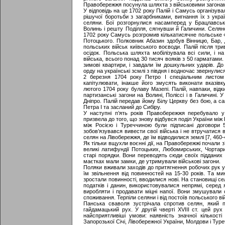
Правобережжя посунула шляхта з військовими загона
У відповідь на це 1702 року Палій і Самусь організу
рішучої боротьби з загарбниками, вигнання їх з украї
селяни. Бої розгорнулися насамперед у Брацлавськ
Волинь і решту Поділля, сягнувши й Галичини. Селянс
1702 року Самусь розгромив кількатисячне польське «
Потоцького. Полковник Абазин здобув Вінницю, Бар, 
польських військ київського воєводи. Палій після тр
осідок. Польська шляхта мобілізувала всі сили, і н
війська, всього понад 30 тисяч вояків з 50 гарматами
зимові квартири, і завдали їм дошкульних ударів. До
орду на українські зсмлі з півдня і водночас звернулис
2 березня 1704 року Петро І спеціальним листом
капітулювати, інакше його змусять виконати вказівк
лютого 1704 року булаву Мазепі. Палій, навпаки, відк
партизанські загони на Волині, Поліссі і в Галичині
Дніпро. Палій передав йому Білу Церкву без бою, а с
Петра І та засланий до Сибіру.
У наступні п’ять років Правобережжя перебувало 
призвела до того, що знову відбувся поділ України мі
між Росією і Туреччиною були підписані договори 
зобов’язувався вивести свої війська і не втручатися 
селян на Лівобережжя, де їм відводилися землі [7, 460-
Як тільки вщухли воєнні дії, на Правобережжі почали 
великі латифундії Потоцьких, Любомирських, Чортар
старі порядки. Вони переводять сюди своїх підданих з
маєтках мали замки, де утримували військові загони.
Поляки вживали заходів до притягнення робочих рук у 
їм звільнення від повинностей на 15-30 років. Та ми
зростали повинності, вводилися нові. На становищі с
податків і данин, використовувалися непрямі, серед
виробляти і продавати міцні напої. Вони змушували с
споживання. Терпіли селяни і від постоїв польського ві
Панська сваволя зустрічала спротив селян, який п
гайдамацький рух. У другій чверті XVIII ст. цей ру
найсприятливіші умови: наявність значної кількості
Запорозької Січі, Лівобережної України, Молдови і Тур