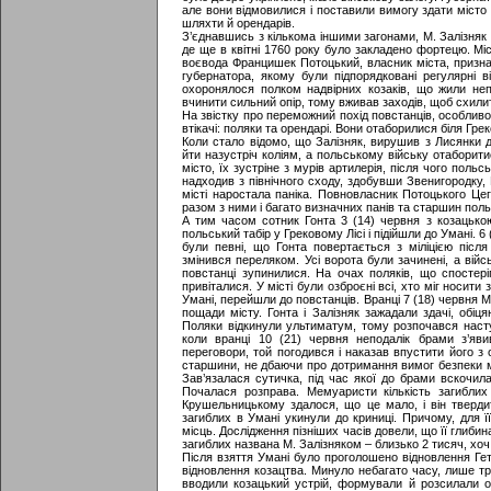
але вони відмовилися і поставили вимогу здати місто
шляхти й орендарів.
З’єднавшись з кількома іншими загонами, М. Залізняк 
де ще в квітні 1760 року було закладено фортецю. Мі
воєвода Францишек Потоцький, власник міста, призн
губернатора, якому були підпорядковані регулярні в
охоронялося полком надвірних козаків, що жили не
вчинити сильний опір, тому вживав заходів, щоб схилити
На звістку про переможний похід повстанців, особливо
втікачі: поляки та орендарі. Вони отаборилися біля Греко
Коли стало відомо, що Залізняк, вирушив з Лисянки д
йти назустріч коліям, а польському війську отаборити
місто, їх зустріне з мурів артилерія, після чого польс
надходив з північного сходу, здобувши Звенигородку, Бу
місті наростала паніка. Повновласник Потоцького Це
разом з ними і багато визначних панів та старшин польсь
А тим часом сотник Гонта 3 (14) червня з козацькою
польський табір у Грековому Лісі і підійшли до Умані. 
були певні, що Гонта повертається з міліцією післ
змінився переляком. Усі ворота були зачинені, а війс
повстанці зупинилися. На очах поляків, що спостеріг
привіталися. У місті були озброєні всі, хто міг носити
Умані, перейшли до повстанців. Вранці 7 (18) червня М
пощади місту. Гонта і Залізняк зажадали здачі, обіц
Поляки відкинули ультиматум, тому розпочався насту
коли вранці 10 (21) червня неподалік брами з’яв
переговори, той погодився і наказав впустити його з
старшини, не дбаючи про дотримання вимог безпеки ми
Зав’язалася сутичка, під час якої до брами вскочила
Почалася розправа. Мемуаристи кількість загиблих
Крушельницькому здалося, що це мало, і він твердит
загиблих в Умані укинули до криниці. Причому, для ї
місць. Дослідження пізніших часів довели, що її глиби
загиблих названа М. Залізняком – близько 2 тисяч, хоч
Після взяття Умані було проголошено відновлення Ге
відновлення козацтва. Минуло небагато часу, лише тр
вводили козацький устрій, формували й розсилали оз