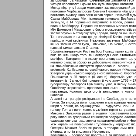
запорожців. За наказом Кречетникова Залізняка і Гон
чотири неповнолітні дочки теж були покарані нагаями.
Метод підступу і зради московити застосовували й до і
полковник Чорба запросив Семена Неживого ніби для п
поставив вимогу, щоб загін склав зброю. Неживий від
Савка Майборода. Між пікінерами генерала Воєйкова і
загинуло, а 14 поранених потрапило в полон, решта 
полон і Майборода. Поранених полонених москалі потоп
Між Димером і Макаровим у бою з московським військ
застосовуючи метод підступу і зради, завдала нищівно
Та, незважаючи на все це, до ліквідації Коліївщини б
прийшли нові керівники. Неживого заступив Майборо
інших загонів стали Губа, Тимченко, Панченко, Шостак
панські замки навколо Ставищ.
Збройна інтервенція Росії на боці Польщі проти колії
вніс ясність щодо того, як насправді Росія ставитьс
маніфест Катерини II, в якому проголошувалося, що ук
негайно скласти зброю та добровільно повернутися в 
на звичайнісіньке співчуття православної Москви, її
керівників Коліївщини до українського народу («Козак
ж вороги українського народу і його визвольної боротьби
Починаючи з 25 червня (6 липня), боротьба уже с
інтервентів. Запеклі бої тривали й усю зиму 1768 – 17
губернатору Малоросії Румянцеву указ, в якому вима
Особливу жорстокість проявило польсько-шляхетське
повстанців. Кожного десятого із залишених у живих 
навпаки.
Аналогічна трагедія розігралася і в Сербах, де стра
Гонта. За вироком його покарання мало тривати чотир
шкіри зі спини, на одинадцятий — відрубати ноги, на
голову. Гонта з винятковою мужністю терпів катування.
Максима Залізняка разом з іншими повстанцями (росі
року Київська губернська канцелярія засудила Залізн
ударами канчука і засланням на каторжні роботи у Нер
Усіх карали на польському і турецькому кордонах піс
Охтирки Максим Залізняк разом з товаришами втік, 
в’язниці, а потім вислали в Нерчинськ.
Коліївщину – всенародне повстання за визволення Ук