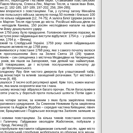
ип’яті, переходячи і на лівий берег. Отаманами повстанських
 Павло Мачула, Олекса Лях, Мартин Тесля, а також Іван Вовк,
[2, 182-185; 187-189; 197-202; 256; 284-285].
ими впоратися з повстанцями. Так, у сутичці загону Михайла
ом польського війська загинуло понад 50 поляків і близько 100
ло кілька гайдамаків [12, 74-75]. А залога Білої Церкви разом із
н Мартин Тесля підступив до міста. Російські війська діяли на
 неподалік Канева, 150 росіян несподівано напали на вдвічі
али йому дошкульного удару.
ання 1750 року було придушене. Головною причиною поразки, як
наступні роки гайдамацькі виступи відбулися: 1754 р. – у районі
и, 1764 р. – Вінниці.
режній та Слобідській Україні. 1759 року хвиля гайдамацьких
меншою активністю до 1768 року.
виявилося у повстанні 1768 року, яке з самого початку велося
ся проголошенням його на Зелені Свята 18 (29) травня.
лізняк – син священика з містечка Медведівки на Чигиринщині.
 років, він пішов на Запорожжя, там деякий час наймитував.
18 товаришами, де і вступив послушником спочатку до
 – до Мотронинського.
Холодному Яру біля чистого джерела був улаштований табір,
ід монастиря та млинів захищений рогачками. Тут містився і
чю [6, 49].
валося 3 тисячі осіб регулярної армії. Крім того, кожен магнат
лян, яка мала охороняти маєток і пана.
ському монастирі зібралося багато прочан. Після богослужіння
взяти участь у боротьбі проти польської шляхти. Потім один з
на чотири загони, за кожним з яких була закріплена певна
ністративного урядування. За Семеном Неживим була закріплена
вачкою та Андрієм Журбою – середня частина Київщини; північ
ком; Брацлавське і Подільське воєводства Залізняк залишив за
і новими повстанцями. За кілька тижнів повстання охопило
 і Галичину. Гайдамаки оволоділи Жаботином, побували у
 Броді, Лисинці [3].
и спробували виставити гайдамакам сильний заслін, адже місто
тор Кучевський спробував мобілізувати до оборони всіх міщан,