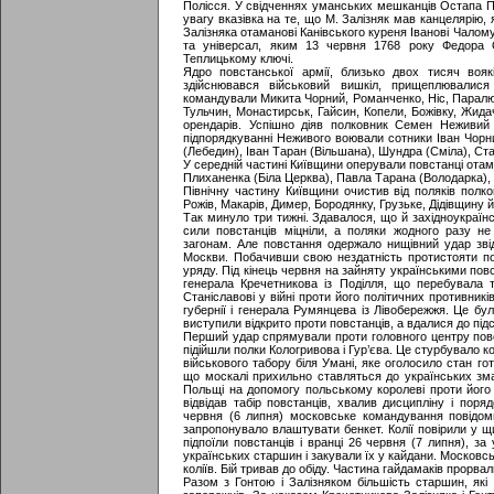
Полісся. У свідченнях уманських мешканців Остапа П
увагу вказівка на те, що М. Залізняк мав канцелярію
Залізняка отаманові Канівського куреня Іванові Чалом
та універсал, яким 13 червня 1768 року Федора 
Теплицькому ключі.
Ядро повстанської армії, близько двох тисяч вояк
здійснювався військовий вишкіл, прищеплювалися
командували Микита Чорний, Романченко, Ніс, Паралюш
Тульчин, Монастирськ, Гайсин, Копели, Божівку, Жида
орендарів. Успішно діяв полковник Семен Неживий 
підпорядкуванні Неживого воювали сотники Іван Чорн
(Лебедин), Іван Таран (Вільшана), Шундра (Сміла), Ст
У середній частині Київщини оперували повстанці отам
Плиханенка (Біла Церква), Павла Тарана (Володарка),
Північну частину Київщини очистив від поляків полко
Рожів, Макарів, Димер, Бородянку, Грузьке, Дідівщину 
Так минуло три тижні. Здавалося, що й західноукраїн
сили повстанців міцніли, а поляки жодного разу н
загонам. Але повстання одержало нищівний удар звідти
Москви. Побачивши свою нездатність протистояти п
уряду. Під кінець червня на зайняту українськими пов
генерала Кречетникова із Поділля, що перебувала 
Станіславові у війні проти його політичних противник
губернії і генерала Румянцева із Лівобережжя. Це були
виступили відкрито проти повстанців, а вдалися до підс
Перший удар спрямували проти головного центру повс
підійшли полки Кологривова і Гур’єва. Це стурбувало 
військового табору біля Умані, яке оголосило стан гот
що москалі прихильно ставляться до українських зма
Польщі на допомогу польському королеві проти його 
відвідав табір повстанців, хвалив дисципліну і поря
червня (6 липня) московське командування повідоми
запропонувало влаштувати бенкет. Колії повірили у щи
підпоїли повстанців і вранці 26 червня (7 липня), з
українських старшин і закували їх у кайдани. Московсь
коліїв. Бій тривав до обіду. Частина гайдамаків прорва
Разом з Гонтою і Залізняком більшість старшин, які 