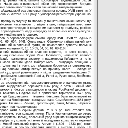
ь до ранніх часів. Микола Костомаров гайдамацький рух як
 Національно-визвольної війни під керівництвом Богдана
ий» загони повсталих селян він називав гайдамацькими.
айдамацький рух з’явилися тільки на початку XVIII століття. У
на 22 лютого 1717 року в універсалі регіментаря української
у правду культурну та моральну вищість польської шляхти, що
їнським населенням, і, згідно з цим, гайдамацькі повстання
много простолюддя із вродженим нахилом до грабунку, розбою,
 справедливості, ладу й порядку та польських носіїв культури і
ким українським історикам.
ом, з боротьбою українського народу XVII – XVIII ст., одним із
5, 65, 634, 646]. Олександра Єфименко гайдамацький рух
отичний «хлопський бунт», як намагалися довести польські
ке козацтво [8, 13, 16-35, 54, 58, 61, 68-116].
тичний, викликаний не власною користю, не злою волею, а
а над сільським людом Речі Посполитої, наявністю певного
ізації, прагненням визволити насамперед Київщину, а потім
ці мали певний ідеал майбутнього – ліквідацію панщини й
. Шульгіна і в тому, що гайдамаки боролися за справедливу
 над панами, автор вказує на причину цього – нелюдське
ий суд, дикий розгул шляхти після придушення Коліївщини. Я.
ож російських сановників Паніна, Рєпніна, Румянцева, Воєйкова,
3-113, 178].
 за визволення від польсько-шляхетського панування стала
 але Андрусівське перемир’я 1667 року, а потім і Вічний Мир
бережжя з Києвом залишилося в складі Російської держави, а
. Кам’янець-Подільський з прилеглою територією 1672 року
х дій Брацлавщина і південна Київщина були перетворені на
лася на Лівобережжя заходами Івана Самойловича 1681 року.
річки Тясмин – Ржищів, Трахтемирів, Канів, Мошни, Черкаси,
залишитися незаселеними.
раво жити в єдиній державі. У 80-х рр. XVII століття там
організовуються козацькі полки. Після Карловицького договору
я на користь Польщі, польський уряд вирішив знищити козацтво
дібрати у козаків усі землі й ліквідувати козацтво як окремий
. Новий польський король Август II (1696 – 1733 рр.) після
и козаків, а землю передати шляхті і виїхати з краю. На