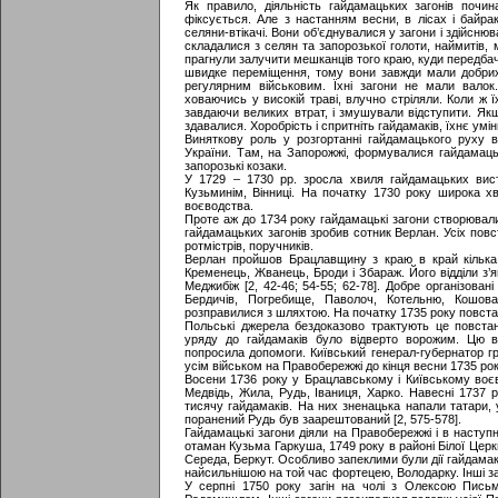
Як правило, діяльність гайдамацьких загонів почин
фіксується. Але з настанням весни, в лісах і байрак
селяни-втікачі. Вони об’єднувалися у загони і здійсню
складалися з селян та запорозької голоти, наймитів,
прагнули залучити мешканців того краю, куди передбач
швидке переміщення, тому вони завжди мали добрих 
регулярним військовим. Їхні загони не мали вало
ховаючись у високій траві, влучно стріляли. Коли ж 
завдаючи великих втрат, і змушували відступити. Як
здавалися. Хоробрість і спритніть гайдамаків, їхнє умі
Виняткову роль у розгортанні гайдамацького руху від
України. Там, на Запорожжі, формувалися гайдамацьк
запорозькі козаки.
У 1729 – 1730 рр. зросла хвиля гайдамацьких висту
Кузьминім, Вінниці. На початку 1730 року широка х
воєводства.
Проте аж до 1734 року гайдамацькі загони створювали
гайдамацьких загонів зробив сотник Верлан. Усіх повс
ротмістрів, поручників.
Верлан пройшов Брацлавщину з краю в край кілька р
Кременець, Жванець, Броди і Збараж. Його відділи з’я
Меджибіж [2, 42-46; 54-55; 62-78]. Добре організован
Бердичів, Погребище, Паволоч, Котельню, Кошов
розправилися з шляхтою. На початку 1735 року повста
Польські джерела бездоказово трактують це повстан
уряду до гайдамаків було відверто ворожим. Цю в
попросила допомоги. Київський генерал-губернатор 
усім військом на Правобережжі до кінця весни 1735 рок
Восени 1736 року у Брацлавському і Київському воєв
Медвідь, Жила, Рудь, Іваниця, Харко. Навесні 1737 р
тисячу гайдамаків. На них зненацька напали татари, 
поранений Рудь був заарештований [2, 575-578].
Гайдамацькі загони діяли на Правобережжі і в наступ
отаман Кузьма Гаркуша, 1749 року в районі Білої Церк
Середа, Беркут. Особливо запеклими були дії гайдамак
найсильнішою на той час фортецею, Володарку. Інші за
У серпні 1750 року загін на чолі з Олексою Письм