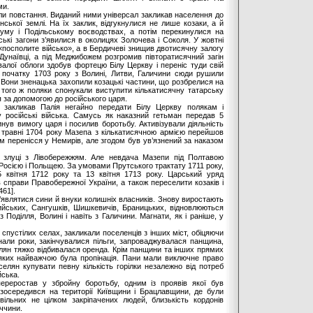
ми.
вали повстання. Виданий ними універсал закликав населення до
нської землі. На їх заклик, відгукнулися не лише козаки, а й
уму і Подільському воєводствах, а потім перекинулися на
ькі загони з’явилися в околицях Золочева і Соколя. У жовтні
посполите військо», а в Бердичеві знищив двотисячну залогу
Дунаївці, а під Меджибожем розгромив півторатисячний загін
ивалої облоги здобув фортецю Білу Церкву і переніс туди свій
а початку 1703 року з Волині, Литви, Галичини сюди рушили
. Вони зненацька захопили козацькі частини, що розбрелися на
 того ж поляки спонукали виступити кількатисячну татарську
я за допомогою до російського царя.
 закликав Палія негайно передати Білу Церкву полякам і
у російські війська. Самусь як наказний гетьман передав 5
инув вимогу царя і посилив боротьбу. Активізували діяльність
. У травні 1704 року Мазепа з кількатисячною армією перейшов
ам перенісся у Немирів, але згодом був ув’язнений за наказом
у злуці з Лівобережжям. Але невдача Мазепи під Полтавою
ж Росією і Польщею. За умовами Прутського трактату 1711 року,
5 квітня 1712 року та 13 квітня 1713 року. Царський уряд
в справи Правобережної України, а також переселити козаків і
461].
з’являтися сини й внуки колишніх власників. Знову виростають
ийських, Сангушків, Шишкевичів, Браницьких, відновлюються
 Поділля, Волині і навіть з Галичини. Магнати, як і раніше, у
спустілих селах, закликали поселенців з інших міст, обіцяючи
нали роки, закінчувалися пільги, запроваджувалася панщина,
елян тяжко відбивалася оренда. Крім панщини та інших прямих
 яких найважчою була пропінація. Пани мали виключне право
елян купувати певну кількість горілки незалежно від потреб
йська.
ереростав у збройну боротьбу, одним із проявів якої був
х зосередився на території Київщини і Брацлавщини, де були
 вільних не цілком закріпачених людей, близькість кордонів
еччини.