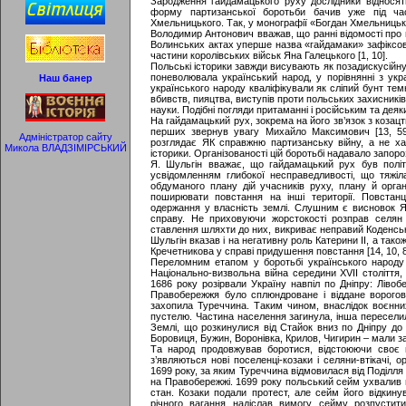
Зародження гайдамацького руху дослідники відносят
форму партизанської боротьби бачив уже під час
Хмельницького. Так, у монографії «Богдан Хмельницьк
Володимир Антонович вважав, що ранні відомості про г
Волинських актах уперше назва «гайдамаки» зафіксова
частини королівських військ Яна Галецького [1, 10].
Польські історики завжди висувають як позадискусійн
поневолювала український народ, у порівнянні з укра
Наш банер
українського народу кваліфікували як сліпий бунт те
вбивств, пияцтва, виступів проти польських захисників
науки. Подібні погляди притаманні і російським та дея
На гайдамацький рух, зокрема на його зв’язок з козацтв
перших звернув увагу Михайло Максимович [13, 59
Адміністратор сайту
розглядає ЯК справжню партизанську війну, а не ха
Микола ВЛАДЗІМІРСЬКИЙ
історики. Організованості цій боротьбі надавало запорозь
Я. Шульгін вважає, що гайдамацький рух був полі
усвідомленням глибокої несправедливості, що тяжіл
обдуманого плану дій учасників руху, плану й орган
поширювати повстання на інші території. Повстан
одержання у власність землі. Слушним є висновок Я
справу. Не приховуючи жорстокості розправ селян
ставлення шляхти до них, викриває неправий Коденськ
Шульгін вказав і на негативну роль Катерини II, а так
Кречетникова у справі придушення повстання [14, 10, 8
Переломним етапом у боротьбі українського народу
Національно-визвольна війна середини XVII століття,
1686 року розірвали Україну навпіл по Дніпру: Ліво
Правобережжя було сплюндроване і віддане ворогові
захопила Туреччина. Таким чином, внаслідок воєнни
пустелю. Частина населення загинула, інша пересели
Землі, що розкинулися від Стайок вниз по Дніпру до 
Боровиця, Бужин, Воронівка, Крилов, Чигирин – мали 
Та народ продовжував боротися, відстоюючи своє п
з’являються нові поселенці-козаки і селяни-втікачі, 
1699 року, за яким Туреччина відмовилася від Поділл
на Правобережжі. 1699 року польський сейм ухвалив ві
стан. Козаки подали протест, але сейм його відкинув
річного вагання надіслав вимогу сейму розпустит