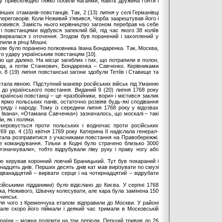
ту привселюдно тяжко побили нагаями, навіть дружина Ґонти і
нших отаманів-повстанців. Так, 2 (13) липня у селі Германівці
ереговорів. Коли Неживий з’явився, Чорба заарештував його і
мовився. Замість нього керівництво загоном перебрав на себе
 повстанцями відбувся запеклий бій, під час якого 38 коліїв
вирвалася з оточення. Згодом був поранений і захоплений у
или в річці Мошні.
ом було поранено полковника Івана Бондаренка. Так, Москва,
го удару українським повстанцям [10].
уло ще далеко. На місце загиблих і тих, що потрапили в полон,
да, а потім Станкович, Бондаренка – Савченко. Керівниками
. 8 (19) липня повстанські загони здобули Тетіїв і Ставище та
в стала явною. Підступний маневр російських військ під Уманню
я до українського повстання. Виданий 9 (20) липня 1768 року
раїнські повстанці – це «разбойники, вори» і містився заклик
ярмо польських панів, остаточно розвіяв будь-які сподівання
 уряду і народу. Тому із середини липня 1768 року у відозвах
а Івана», «Отамана Савченка») зазначалось, що москалі – такі
, як і поляки.
керовується проти польських і водночас проти російських
69 рр. 4 (15) квітня 1769 року Катерина II надіслала генерал-
гала розправитися з учасниками повстання на Правобережжі.
 командування. Тільки в Кодні було страчено близько 3000
«значкували», тобто відрубували ліву руку і праву ногу або
тою керував коронний ловчий Браницький. Тут був покараний і
надцять днів. Перших десять днів кат мав вирізувати по смузі
 дванадцятий – вирвати серце і на чотирнадцятий – відрубати
йськими підданими) було відіслано до Києва. У серпні 1768
яка, Неживого, Швачку колесувати, але кара була замінена 150
чинськ.
ля чого з Кременчука етапом відправили до Москви. У районі
але скоро його піймали і деякий час тримали в Московській
раїни – можна поділити на три періоди. Перший тривав до 26