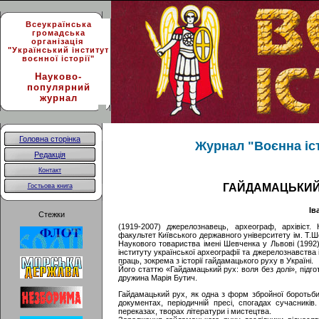
Всеукраїнська
громадська
організація
"Український інститут
воєнної історії"
Науково-
популярний
журнал
Головна сторінка
Журнал "Воєнна істо
Редакція
Контакт
ГАЙДАМАЦЬКИЙ 
Гостьова книга
Ів
Стежки
(1919-2007) джерелознавець, археограф, архівіст.
факультет Київського державного університету ім. Т.Ш
Наукового товариства імені Шевченка у Львові (1992),
інституту української археографії та джерелознавства
праць, зокрема з історії гайдамацького руху в Україні.
Його статтю «Гайдамацький рух: воля без долі», підго
дружина Марія Бутич.
Гайдамацький рух, як одна з форм збройної боротьби
документах, періодичній пресі, спогадах сучасників
переказах, творах літератури і мистецтва.