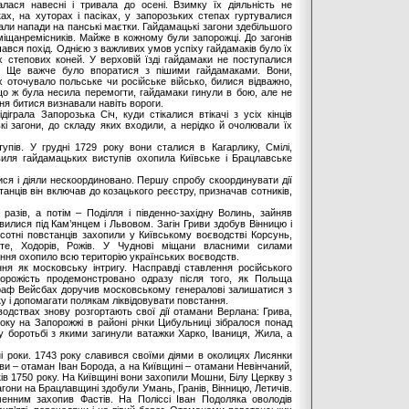
алася навесні і тривала до осені. Взимку їх діяльність не
ах, на хуторах і пасіках, у запорозьких степах гуртувалися
вали напади на панські маєтки. Гайдамацькі загони здебільшого
 міщанремісників. Майже в кожному були запорожці. До загонів
ався похід. Однією з важливих умов успіху гайдамаків було їх
степових коней. У верховій їзді гайдамаки не поступалися
к. Ще важче було впоратися з пішими гайдамаками. Вони,
їх оточувало польське чи російське військо, билися відважно,
що ж була несила перемогти, гайдамаки гинули в бою, але не
ння битися визнавали навіть вороги.
іграла Запорозька Січ, куди стікалися втікачі з усіх кінців
і загони, до складу яких входили, а нерідко й очолювали їх
пів. У грудні 1729 року вони сталися в Кагарлику, Смілі,
виля гайдамацьких виступів охопила Київське і Брацлавське
ся і діяли нескоординовано. Першу спробу скоординувати дії
танців він включав до козацького реєстру, призначав сотників,
азів, а потім – Поділля і південно-західну Волинь, зайняв
вилися під Кам’янцем і Львовом. Загін Гриви здобув Вінницю і
і сотні повстанців захопили у Київському воєводстві Корсунь,
ате, Ходорів, Рожів. У Чуднові міщани власними силами
ння охопило всю територію українських воєводств.
ня як московську інтригу. Насправді ставлення російського
орожість продемонстровано одразу після того, як Польща
граф Вейсбах доручив московському генералові залишатися з
у і допомагати полякам ліквідовувати повстання.
одствах знову розгортають свої дії отамани Верлана: Грива,
оку на Запорожжі в районі річки Цибульниці зібралося понад
у боротьбі з якими загинули ватажки Харко, Іваниця, Жила, а
ні роки. 1743 року славився своїми діями в околицях Лисянки
ви – отаман Іван Борода, а на Київщині – отамани Невінчаний,
ів 1750 року. На Київщині вони захопили Мошни, Білу Церкву з
гони на Брацлавщині здобули Умань, Гранів, Вінницю, Летичів.
енним захопив Фастів. На Поліссі Іван Подоляка оволодів