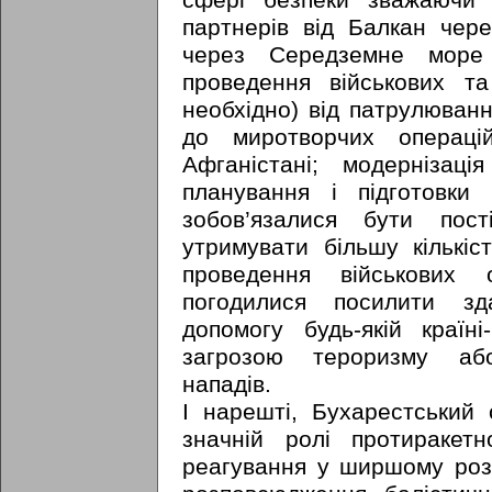
сфері безпеки зважаючи н
партнерів від Балкан чере
через Середземне море 
проведення військових т
необхідно) від патрулюван
до миротворчих операці
Афганістані; модернізація
планування і підготовки 
зобов’язалися бути пос
утримувати більшу кількіс
проведення військових 
погодилися посилити зда
допомогу будь-якій країн
загрозою тероризму або
нападів.
І нарешті, Бухарестський
значній ролі протиракет
реагування у ширшому розу