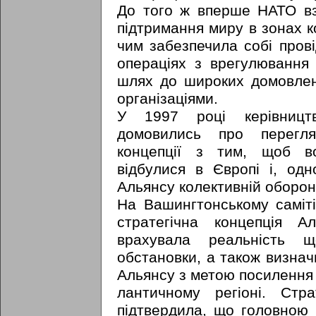
До того ж вперше НАТО вз
підтримання миру в зонах к
чим забезпечила собі пров
операціях з врегулювання 
шлях до широких домовлен
організаціями.
У 1997 році керівництв
домовились про перегля
концепції з тим, щоб во
відбулися в Європі і, одн
Альянсу колективній оборон
На Вашингтонському саміті
стратегічна концепція 
врахувала реальність щ
обстановки, а також визнач
Альянсу з метою посилення б
лантичному регіоні. Стр
підтвердила, що головною