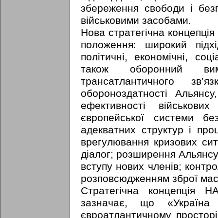
збереження свободи і безп
військовими засобами.
Нова стратегічна концепція 
положення: широкий підх
політичні, економічні, соц
також оборонний вим
трансатлантичного зв’я
обороноздатності Альянсу
ефективності військових
європейської системи бе
адекватних структур і про
врегулювання кризових ситу
діалог; розширення Альянсу 
вступу нових членів; контр
розповсюдженням зброї мас
Стратегічна концепція 
зазначає, що «Україна
євроатлантичному просторі