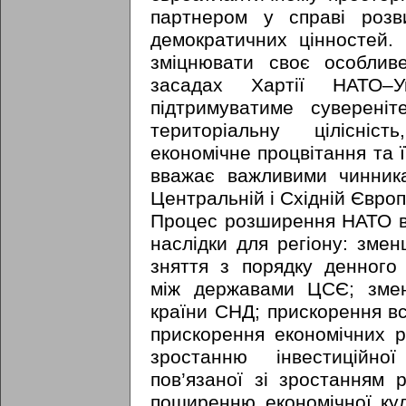
партнером у справі розви
демократичних цінностей.
зміцнювати своє особлив
засадах Хартії НАТО–У
підтримуватиме сувереніт
територіальну цілісніс
економічне процвітання та 
вважає важливими чинника
Центральній і Східній Європ
Процес розширення НАТО в 
наслідки для регіону: зме
зняття з порядку денного
між державами ЦСЄ; змен
країни СНД; прискорення в
прискорення економічних 
зростанню інвестиційно
пов’язаної зі зростанням 
поширенню економічної кул