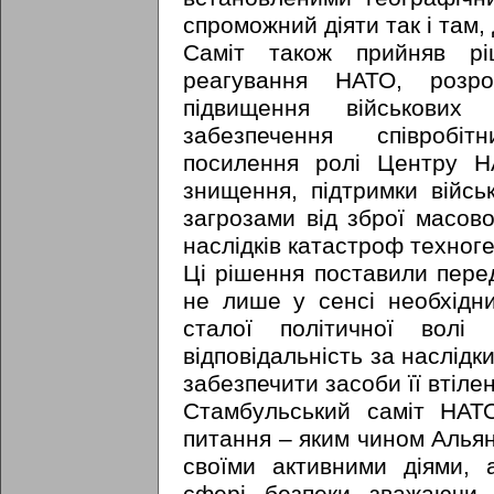
спроможний діяти так і там, 
Саміт також прийняв р
реагування НАТО, розро
підвищення військових 
забезпечення співробіт
посилення ролі Центру Н
знищення, підтримки війсь
загрозами від зброї масово
наслідків катастроф техноге
Ці рішення поставили пере
не лише у сенсі необхідн
сталої політичної волі
відповідальність за наслідки
забезпечити засоби її втіле
Стамбульський саміт НАТ
питання – яким чином Альян
своїми активними діями, 