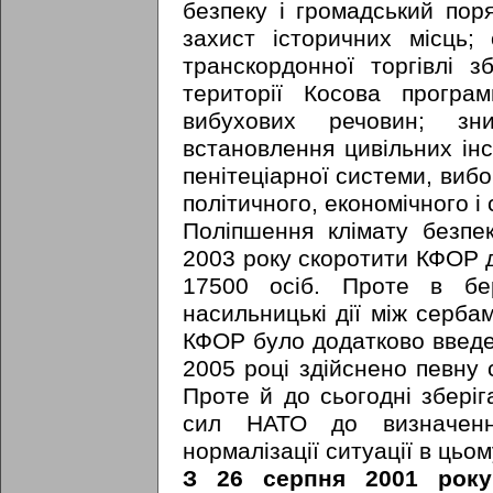
безпеку і громадський пор
захист історичних місць;
транскордонної торгівлі 
території Косова програм
вибухових речовин; зни
встановлення цивільних інст
пенітеціарної системи, вибо
політичного, економічного і 
Поліпшення клімату безп
2003 року скоротити КФОР до
17500 осіб. Проте в бе
насильницькі дії між серба
КФОР було додатково введе
2005 році здійснено певну 
Проте й до сьогодні зберіг
сил НАТО до визначенн
нормалізації ситуації в цьом
З 26 серпня 2001 року