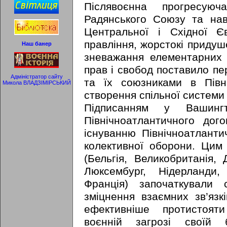
Післявоєнна прогресуюча
Радянського Союзу та нав
Центральної і Східної 
правління, жорстокі придуше
Наш банер
зневажання елементарних
прав і свобод поставило п
Адміністратор сайту
та їх союзниками в Півн
Микола ВЛАДЗІМІРСЬКИЙ
створення спільної системи
Підписанням у Вашинг
Північноатлантичного дог
існуванню Північноатлант
колективної оборони. Цим
(Бельгія, Великобританія, Д
Люксембург, Нідерланди,
Франція) започаткували
зміцнення взаємних зв’язк
ефективніше протистояти
воєнній загрозі своїй 