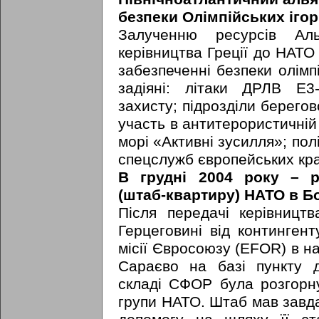
безпеки Олімпійських ігор 
Залученню ресурсів Аль
керівництва Греції до НАТО
забезпеченні безпеки олімп
задіяні: літаки ДРЛВ Е
захисту; підрозділи берегов
участь в антитерористичні
морі «Активні зусилля»; полі
спецслужб європейських кра
В грудні 2004 року – р
(штаб-квартиру) НАТО в Бос
Після передачі керівництв
Герцеговині від континге
місії Євросоюзу (ЕFOR) в н
Сараєво на базі пункту 
складі СФОР була розгорн
групи НАТО. Штаб мав завда