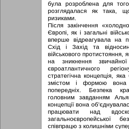
була розроблена для того
розглядалася як така, щ
ризиками.
Після закінчення «холодно
Європі, як і загальні війсь
вперше відреагувала на п
Схід і Захід та відносин
військового протистояння, я
на зникнення звичайної
євроатлантичного регі
стратегічна концепція, яка
змістом і формою вона 
попередніх. Безпека кр
головним завданням Альян
концепції вона об’єднувала
працювати над вдоск
загальноєвропейської б
співпрацю з колишніми супе