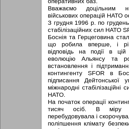
оперативних баз.
Вважаємо доцільним на
військових операцій НАТО о
З грудня 1996 р. по груден
стабілізаційних сил НАТО SF
Боснія та Герцеговина ста
що робила вперше, і рі
відповідь на події в цій
еволюцію Альянсу та ро
встановлення і підтриманн
контингенту SFOR в Босн
підписання Дейтонської 
міжнародні стабілізаційні 
НАТО.
На початок операції конти
тисяч осіб. В міру ст
перебудовувала і скорочувал
поліпшення клімату безпеки