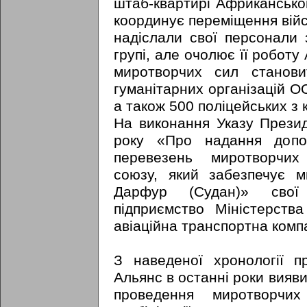
штаб-квартирі Африканськог
координує переміщення війс
надіслали свої персонали
групі, але очолює її робот
миротворчих сил станови
гуманітарних організацій О
а також 500 поліцейських з 
На виконання Указу Презид
року «Про надання допом
перевезень миротворчих
союзу, який забезпечує ми
Дарфур (Судан)» свої
підприємство Міністерств
авіаційна транспортна комп
З наведеної хронології пр
Альянс в останні роки вияв
проведення миротворчи