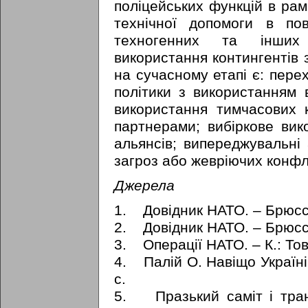
поліцейських функцій в рам
технічної допомоги в по
техногенних та інших 
використання контингентів 
на сучасному етапі є: перех
політики з використанням в
використання тимчасових к
партнерами; вибіркове вик
альянсів; випереджувальні 
загроз або жевріючих конфлі
Джерела
1. Довідник НАТО. – Брюссе
2. Довідник НАТО. – Брюссе
3. Операції НАТО. – К.: Тов
4. Палій О. Навіщо Україні 
с.
5. Празький саміт і тра