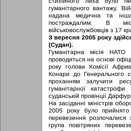
стихійного лиха було п
гуманітарного вантажу. В
надана медична та інша
постраждалим. В мі
військовослужбовців з 17 кр
З вересня 2005 року здій
(Судан).
Гуманітарна місія НАТО 
проводиться на основі офіц
року голови Комісії Афр
Конари до Генерального 
проханням залучити рес
гуманітарної катастрофи
суданській провінції Дарфур
На засіданні міністрів обо
2005 року було прийнято 
перевезення розпочалися 
група повітряних переве