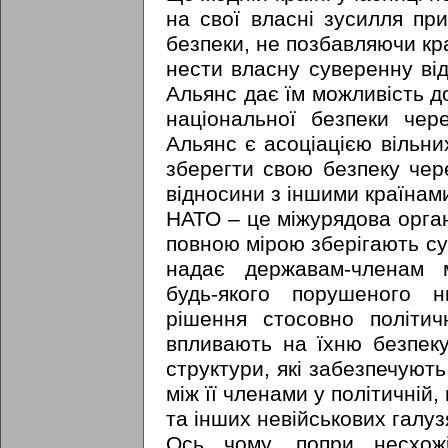
на свої власні зусилля пр
безпеки, не позбавляючи кра
нести власну суверенну від
Альянс дає їм можливість д
національної безпеки чер
Альянс є асоціацією вільн
зберегти свою безпеку чере
відносини з іншими країнам
НАТО – це міжурядова органі
повною мірою зберігають су
надає державам-членам м
будь-якого порушеного 
рішення стосовно політич
впливають на їхню безпеку.
структури, які забезпечують
між її членами у політичній, 
та інших невійськових галуз
Ось чому, попри несхожі