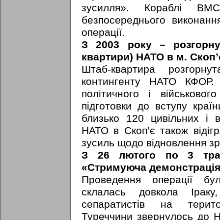
зусилля». Кораблі ВМ
безпосереднього виконанн
операції.
З 2003 року – розгорну
квартири) НАТО в м. Скоп’
Штаб-квартира розгорну
контингенту НАТО КФОР. 
політичного і військовог
підготовки до вступу кра
близько 120 цивільних і в
НАТО в Скоп’є також відіг
зусиль щодо відновлення з
З 26 лютого по 3 тра
«Стримуюча демонстрація»
Проведення операції бу
склалась довкола Іраку
сепаратистів на терито
Туреччини звернулось до Н