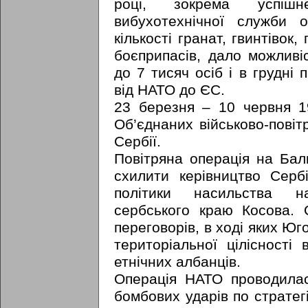
році, зокрема успішн
вибухотехнічної служби 
кількості гранат, гвинтівок, 
боєприпасів, дало можлив
до 7 тисяч осіб і в грудні
від НАТО до ЄС.
23 березня – 10 червня 1
Об’єднаних військово-пові
Сербії.
Повітряна операція на Ба
схилити керівництво Сербі
політики насильства н
сербського краю Косова. 
переговорів, в ході яких Ю
територіальної цілісності
етнічних албанців.
Операція НАТО проводила
бомбових ударів по стратег