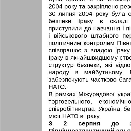
2004 року та закріплено ре
30 липня 2004 року була с
безпеки Іраку в складі 
приступили до навчання і пі
і військового штабного пе
політичним контролем Півні
співпрацює з владою Іраку
Іраку в якнайшвидшому ств
структур безпеки, які відп
народу в майбутньому. Б
забезпечують частково бага
НАТО.
В рамках Міжурядової україн
торговельного, економічн
співробітництва Україна б
місії НАТО в Іраку.
З 2 серпня до 2
Північноатлантичний алья