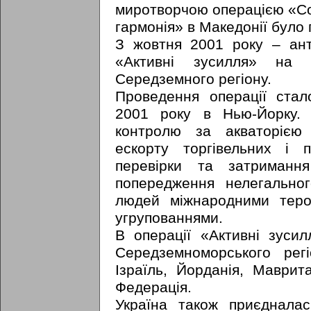
миротворчою операцією «С
гармонія» в Македонії було
З жовтня 2001 року – ан
«Активні зусилля» на т
Середземного регіону.
Проведення операції стал
2001 року в Нью-Йорку.
контролю за акваторією
ескорту торгівельних і 
перевірки та затриманн
попередження нелегальног
людей міжнародними теро
угрупованнями.
В операції «Активні зусил
Середземноморського рег
Ізраїль, Йорданія, Маврита
Федерація.
Україна також приєднала