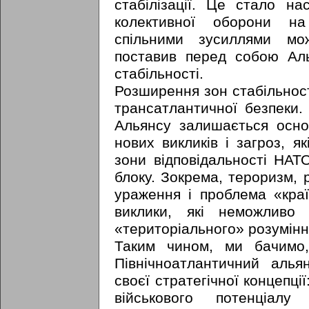
стабілізації. Це стало на
колективної оборони на
спільними зусиллями мо
поставив перед собою Ал
стабільності.
Розширення зон стабільнос
трансатлантичної безпеки.
Альянсу залишається осно
нових викликів і загроз, 
зони відповідальності НАТ
блоку. Зокрема, тероризм,
ураження і проблема «краї
виклики, які неможливо
«територіального» розумінн
Таким чином, ми бачимо
Північноатлантичний алья
своєї стратегічної концепці
військового потенціалу