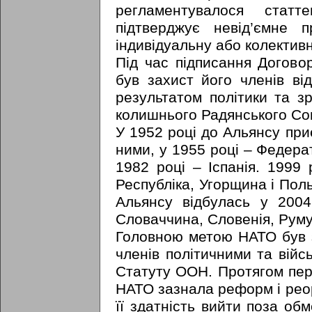
регламентувалося ста
підтверджує невід’ємне
індивідуальну або колектив
Під час підписання Догов
був захист його членів ві
результатом політики та зр
колишнього Радянського Со
У 1952 році до Альянсу при
ними, у 1955 році – Федера
1982 році – Іспанія. 1999
Республіка, Угорщина і По
Альянсу відбулась у 2004 
Словаччина, Словенія, Румун
Головною метою НАТО був за
членів політичними та війс
Статуту ООН. Протягом пер
НАТО зазнала реформ і реор
її здатність вийти поза об