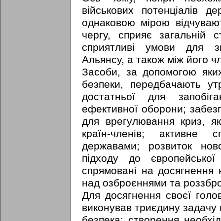
військових потенціалів де
однаковою мірою відчуваю
чергу, сприяє загальній с
сприятливі умови для зм
Альянсу, а також між його 
Засоби, за допомогою яки
безпеки, передбачають утр
достатньої для запобіг
ефективної оборони; забезп
для врегулювання криз, я
країн-членів; активне 
державами; розвиток ново
підходу до європейської
спрямовані на досягнення 
над озброєннями та роззбр
Для досягнення своєї голо
виконував триєдину задачу в
безпека: створення необхід