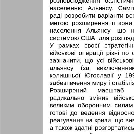
розповсюдження балістичн
населенню Альянсу. Саміт
раді розробити варіанти в
метою розширення її зони
населення Альянсу, що 
системою США, для розгляду
У рамках своєї стратегіч
військові операції різні по 
зазначити, що усі військов
альянсу (за виключення
колишньої Югославії у 19
забезпечення миру і стабілі
Розширений масштаб в
радикально змінив військ
великим оборонним силам 
готові до ведення відносн
реагування на кризи, що вим
а також здатні розгортатись