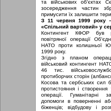
та військових об’єктах С
зосередження частин зб
примусити їх залишити тери
З 11 червня 1999 року 
«Спільний вартовий» у се
Контингент КФОР був ро
повітряної операції Об’єд
НАТО проти колишньої Юго
1999 року.
Згідно з планом операц
військовий контингент НА
46 тис. військовослуж
протиборчих сторін (албанс
Косова та сербських сил б
протистояння і створення 
операції. Гуманітарні 
допомоги в поверненні аб
біженців; відбудову і ро