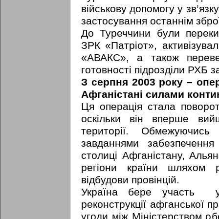
військову допомогу у зв’язку 
застосування останнім збро
До Туреччини були перекин
ЗРК «Патріот», активізува
«АВАКС», а також переве
готовності підрозділи РХБ з
З серпня 2003 року – опе
Афганістані силами конти
Ця операція стала поворот
оскільки він вперше вий
території. Обмежуючись
завданнями забезпечення
столиці Афганістану, Алья
регіони країни шляхом 
відбудови провінцій.
Україна бере участь у 
реконструкції афганської про
угоди між Міністерством об