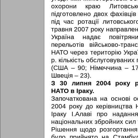
охорони краю Литовсько
підготовлено двох фахівців
під час ротації литовсько
травня 2007 року направлен
Україна надає повітрян
перельотів військово-тран
НАТО через територію Украї
р. кількість обслуговуваних
(США – 90; Німеччина – 17
Швеція – 23).
З 30 липня 2004 року р
НАТО в Іраку.
Започаткована на основі о
2004 року до керівництва 
Іраку І.Алаві про наданн
національних збройних сил 
Рішення щодо розгортання 
було прийнято на Стамбул