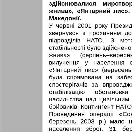
здійснювалися миротвор
жнива», «Янтарний лис»,
Македонії.
У червні 2001 року Презид
звернувся з проханням д
підрозділів НАТО. З ме
стабільності було здійснено
жнива» (серпень–верес
вилучення у населення с
«Янтарний лис» (вересень
була спрямована на забе
спостерігачів за впровад
стабілізацію обстановк
насильства над цивільним
бойовиків. Контингент НАТО
Проведення операції «Со
березень 2003 р.) мало н
населення зброї. 31 бе