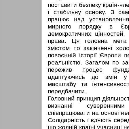
поставити безпеку країн-чл
і стабільну основу. З са
працює над установлення
мирного порядку в Євр
демократичних цінностей,
права. Ця головна мета
змістом по закінченні хол
повоєнній історії Європи п
реальністю. Загалом по за
пережив процес фундам
адаптуючись до змін у 
масштабу та інтенсивнос
передбачити.
Головний принцип діяльност
визнанні суверенними
співпрацювати на основі неп
Солідарність і єдність сере
що жодній країні учасниці н