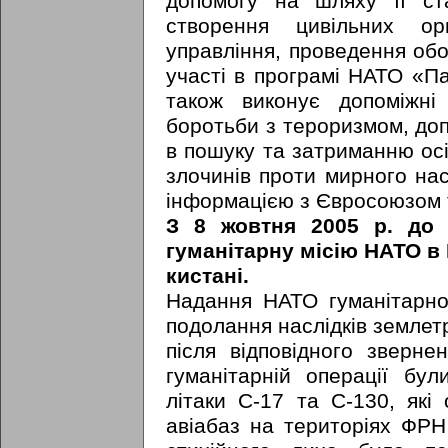
допомогу на шляху її ст
створення цивільних ор
управління, проведення обо
участі в програмі НАТО «П
також виконує допоміжні
боротьби з тероризмом, до
в пошуку та затриманню осі
злочинів проти мирного на
інформацією з Євросоюзом 
З 8 жовтня 2005 р. до 
гуманітарну місію НАТО в 
кистані.
Надання НАТО гуманітарно
подолання наслідків землет
після відповідного зверне
гуманітарній операції були
літаки С-17 та С-130, які 
авіабаз на територіях ФРН