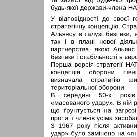
та захист від будь-якої фо
будь-якої держави-члена НА
У відповідності до своєї 
стратегічну концепцію. Стра
Альянсу в галузі безпеки, 
так і в плані нової діял
партнерства, якою Альянс
безпеки і стабільності в єв
Перша версія стратегії НА
концепція оборони півні
визначала стратегію ши
територіальної оборони.
В середині 50-х років
«масованого удару». В ній 
що ґрунтується на загрозі 
проти її членів усіма засоба
З 1967 року після активн
удар» було замінено на «гн