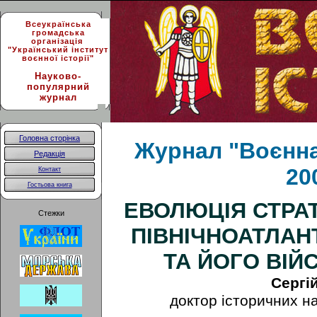
Всеукраїнська
громадська
організація
"Український інститут
воєнної історії"
Науково-
популярний
журнал
Головна сторінка
Журнал "Воєнна 
Редакція
20
Контакт
Гостьова книга
ЕВОЛЮЦІЯ СТРАТ
Стежки
ПІВНІЧНОАТЛАН
ТА ЙОГО ВІЙ
Сергі
доктор історичних н