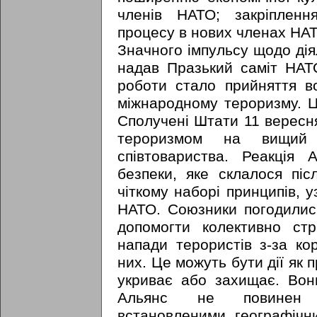
членів НАТО; закріпленн
процесу в нових членах НА
Значного імпульсу щодо дія
надав Празький саміт НАТ
роботи стало прийняття во
міжнародному тероризму. 
Сполучені Штати 11 вересня
тероризмом на вищий р
співтовариства. Реакція
безпеки, яке склалося піс
чіткому наборі принципів, 
НАТО. Союзники погодились
допомогти колективно стр
напади терористів з-за ко
них. Це можуть бути дії як пр
укриває або захищає. Вон
Альянс не повинен о
встановленими географічн