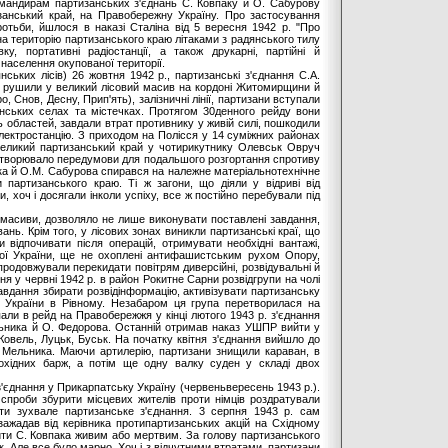
омандирам партизанських з'єднань С. Ковпаку й О. Сабурову
изанський край, на Правобережну Україну. Про застосування
ротьби, йшлося в наказі Сталіна від 5 вересня 1942 р. "Про
на територію партизанського краю літаками з радянського тилу
у, портативні радіостанції, а також друкарні, партійні й
населення окупованої території.
нських лісів) 26 жовтня 1942 р., партизанські з'єднання С.А.
рушили у великий лісовий масив на кордоні Житомирщини й
, Снов, Десну, Прип'ять), залізничні лінії, партизани вступали
аїнських селах та містечках. Протягом 30денного рейду вони
 областей, завдали втрат противнику у живій силі, пошкодили
 електростанцію. З приходом на Полісся у 14 суміжних районах
великий партизанський край у чотирикутнику Олевськ Овруч
 створювало передумови для подальшого розгортання спротиву
пака й О.М. Сабурова спирався на належне матеріальнотехнічне
и партизанського краю. Ті ж загони, що діяли у відриві від
и, хоч і досягали інколи успіху, все ж постійно перебували під
 масиви, дозволяло не лише виконувати поставлені завдання,
нь. Крім того, у лісових зонах виникли партизанські краї, що
відпочивати після операцій, отримувати необхідні вантажі,
ної України, ще не охоплені антифашистським рухом Опору,
родовжували перекидати повітрям диверсійні, розвідувальні й
ня у червні 1942 р. в район Рокитне Сарни розвідгрупи на чолі
вдання збирати розвідінформацію, активізувати партизанську
у України в Рівному. Незабаром ця група перетворилася на
пали в рейд на Правобережжя у кінці лютого 1943 р. з'єднання
льника й О. Федорова. Останній отримав наказ УШПР вийти у
 Ковель, Луцьк, Буськ. На початку квітня з'єднання вийшло до
. Мельника. Маючи артилерію, партизани знищили караван, в
охідних барж, а потім ще одну валку суден у складі двох
з'єднання у Прикарпатську Україну (червеньвересень 1943 р.).
 спроби збурити місцевих жителів проти німців роздратували
ити зухвале партизанське з'єднання. 3 серпня 1943 р. сам
жадав від керівника протипартизанських акцій на Східному
и С. Ковпака живим або мертвим. За голову партизанського
. Але все було марно. Хоч і з відчутними втратами, партизани