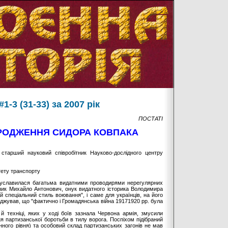
1-3 (31-33) за 2007 рік
ПОСТАТІ
НАРОДЖЕННЯ СИДОРА КОВПАКА
 старший науковий співробітник Науково-дослідного центру
тету транспорту
я уславилася багатьма видатними проводирями нерегулярних
ник Михайло Антонович, онук видатного історика Володимира
й спеціальний стиль воювання", і саме для українців, на його
рджував, що "фактично і Громадянська війна 19171920 рр. була
й техніці, яких у ході боїв зазнала Червона армія, змусили
я партизанської боротьби в тилу ворога. Поспіхом підібраний
онного рівня) та особовий склад партизанських загонів не мав