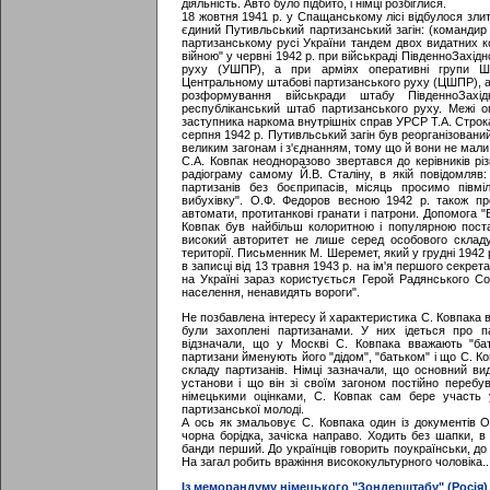
діяльність. Авто було підбито, і німці розбіглися.
18 жовтня 1941 р. у Спащанському лісі відбулося злит
єдиний Путивльський партизанський загін: (командир 
партизанському русі України тандем двох видатних к
війною" у червні 1942 р. при військраді ПівденноЗахі
руху (УШПР), а при арміях оперативні групи ШПР
Центральному штабові партизанського руху (ЦШПР), а 
розформування військради штабу ПівденноЗах
республіканський штаб партизанського руху. Межі о
заступника наркома внутрішніх справ УРСР Т.А. Строка
серпня 1942 р. Путивльський загін був реорганізован
великим загонам і з'єднанням, тому що й вони не мали д
С.А. Ковпак неодноразово звертався до керівників рі
радіограму самому Й.В. Сталіну, в якій повідомляв:
партизанів без боєприпасів, місяць просимо півм
вибухівку". О.Ф. Федоров весною 1942 р. також про
автомати, протитанкові гранати і патрони. Допомога "
Ковпак був найбільш колоритною і популярною поста
високий авторитет не лише серед особового складу
території. Письменник М. Шеремет, який у грудні 1942 р
в записці від 13 травня 1943 р. на ім'я першого сек
на Україні зараз користується Герой Радянського Со
населення, ненавидять вороги".
Не позбавлена інтересу й характеристика С. Ковпака в
були захоплені партизанами. У них ідеться про п
відзначали, що у Москві С. Ковпака вважають "бат
партизани йменують його "дідом", "батьком" і що С. К
складу партизанів. Німці зазначали, що основний вид
установи і що він зі своїм загоном постійно перебу
німецькими оцінками, С. Ковпак сам бере участь 
партизанської молоді.
А ось як змальовує С. Ковпака один із документів О
чорна борідка, зачіска направо. Ходить без шапки, в 
банди перший. До українців говорить поукраїнськи, д
На загал робить вражіння висококультурного чоловіка...
Із меморандуму німецького "Зондерштабу" (Росія)