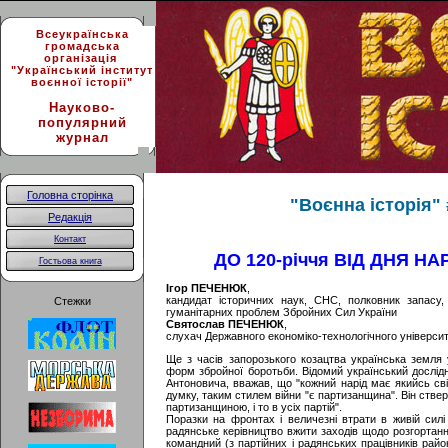
Всеукраїнська
громадська
організація
"Український інститут
воєнної історії"
Науково-
популярний
журнал
Головна сторінка
"Воєнна історія" #
Редакція
Контакт
ДО 120-річчя ВІД ДНЯ 
Гостьова книга
Ігор ПЕЧЕНЮК
,
кандидат історичних наук, СНС, полковник запасу,
Стежки
гуманітарних проблем Збройних Сил України
Святослав ПЕЧЕНЮК
,
слухач Державного економіко-технологічного універси
Ще з часів запорозького козацтва українська земл
форм збройної боротьби. Відомий український дослід
Антоновича, вважав, що "кожний нарід має якийсь сві
думку, таким стилем війни "є партизанщина". Він стве
партизанщиною, і то в усіх партій".
Поразки на фронтах і величезні втрати в живій силі 
радянське керівництво вжити заходів щодо розгортанн
командний (з партійних і радянських працівників рай