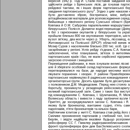
вересня 1942 р. Тоді Й. Сталін поставив завдання к
здійснити рейди з Брянських лісів, де існував парт
рейдової тактики, як і інших форм партизанської бо
завдання партизанського руху". Згідно з цим наказом 
було доставлено зброю, боєприпаси, міни, вибухівк
агітаційномасові матеріали для розповсюдження серед 
Вийшовши з північного регіону Сумської області (Бря
Ковпака й О.М. Сабурова паралельними маршрутами 
білоруського Полісся. Долаючи водні перешкоди (Дніпро
в бої з гарнізонами окупантів у білоруських та укр
пройшли близько 800 км окупованою територією, шість
вузол зв'язку, два мости через р. Уборть, лісозавод,
Житомирської та Поліської (БРСР) областей виник 
Мозир Суров з населенням близько 200 тис. осіб. Це
загарбникам у регіоні. Успіх рейду з'єднань С.А. Ков
забезпечення, чітке планування, зв'язок із жителям
партизанських країв і баз, не мали серйозної підтримк
загрозою оточення і знищення.
Переміщення районами, в яких існували великі лісові
але й зберігати особовий склад партизанських формува
перетворювалися на бази, де народні месники могли 
лікувати поранених і хворих. У райони Правобереж
партизанське керівництво й радянське командування п
організаторські групи. Досить вдалим було десантуван
з полковником Д.М. Медведєвим. Перед нею стояло за
боротьбу, проникнути у резиденцію рейхскомісаріат
великий партизанський загін. Саме з таких баз висту
під командуванням С. Ковпака, І. Шумпанова, Я. Ме
Волинську область і вивести з ладу залізничні вузли
Прип'яті, де зосереджувалися загони С. Ковпака і Я
якому були бронекатер, вантажне судно, п'ять сам
пароплавів, п'яти бронекатерів та кількох барж.
Найтяжчим іспитом у житті С. Ковпака став рейд його 
Сміливе проникнення партизанів у глибокий тил, їхні
Берлін, і звідти надійшли вказівки будьщо розгром
рейхсфюрер СС Г. Гіммлер радіограмоюблискавкою за
фронті групенфюрера фон дем БахЗелевського схопит
ватажка пропонувалася винагорода 50 тис. рейхсмарок