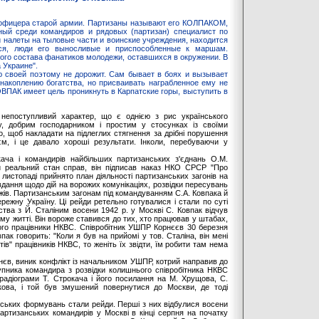
рофицера старой армии. Партизаны называют его КОЛПАКОМ,
ный среди командиров и рядовых (партизан) специалист по
 налеты на тыловые части и воинские учреждения, находится
тся, люди его выносливые и приспособленные к маршам.
ого состава фанатиков молодежи, оставшихся в окружении. В
 Украине".
 своей поэтому не дорожит. Сам бывает в боях и вызывает
накоплению богатства, но присваивать награбленное ему не
ВПАК имеет цель проникнуть в Карпатские горы, выступить в
 непоступливий характер, що є однією з рис українського
у, добрим господарником і простим у стосунках із своїми
го, щоб накладати на підлеглих стягнення за дрібні порушення
єм, і це давало хороші результати. Інколи, перебуваючи у
ача і командирів найбільших партизанських з'єднань О.М.
и реальний стан справ, він підписав наказ НКО СРСР "Про
 листопаді прийнято план діяльності партизанських загонів на
вдання щодо дій на ворожих комунікаціях, розвідки пересувань
жів. Партизанським загонам під командуванням С.А. Ковпака й
ежну Україну. Ці рейди ретельно готувалися і стали по суті
а з Й. Сталіним восени 1942 р. у Москві С. Ковпак відчув
у житті. Він вороже ставився до тих, хто працював у штабах,
ого працівники НКВС. Співробітник УШПР Корнєєв 30 березня
ак говорить: "Коли я був на прийомі у тов. Сталіна, він мені
в" працівників НКВС, то женіть їх звідти, їм робити там нема
уднєв, виник конфлікт із начальником УШПР, котрий направив до
упника командира з розвідки колишнього співробітника НКВС
радіограми Т. Строкача і його посилання на М. Хрущова, С.
кова, і той був змушений повернутися до Москви, де тоді
ських формувань стали рейди. Перші з них відбулися восени
артизанських командирів у Москві в кінці серпня на початку