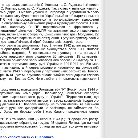
тя партизанських загонів С. Ковпака та С. Руднєва, і з'явився
С. Ковпак, комісар С. Руднєв). Так склався найвидатніший у
омандирів. З метою усунення негараздів в управлінні "малою
дного напрямку було створено Український штаб партизанського
, які підпорядковувалися в організаційному відношенні
в оперативному військовим радам відповідних фронтів. Після
ідного напрямку УШПР перетворився з фронтового у
перативної діяльності УШПР, начальником якого призначили
ча, включали всю Україну, Кримський півострів і Молдавію. 22
ий у Сумське партизанське об'єднання. Сутужно приходилося й
остатньої кількості зброї, боєприпасів, харчів тощо.
зних рангів за допомогою. Так, 1 липня 1942 р. він адресував
 "Першотравневий наказ не виконується, загін 1000 чоловік
ільйона патронів, 5 протитанкових рушниць з патронами і
сив надіслати його з'єднанню 20 мінометів, 15 кулеметів,
Великої землі" або запізнювалася або зовсім не надходила. С.
ттю в партизанському русі України в 19411944 рр. Він мав
 партизанів, а й серед місцевого населення на окупованій
. квітні 1943 р. перебував у партизанських загонах на Поліссі,
ретаря ЦК КП(б)У М. Хрущова писав: "Майже легендарною славою
юзу тов. Ковпак С.А. Його люблять і поважають партизани і
 документах німецького Зондерштабу "Р" (Росія), які в 1944 р.
артизанських командирів. Насамперед нацистські експерти
ьком партизанського руху в Україні". Підкреслюється, що
овпак загальновизнаний авторитет серед командирів і рядового
 діяльності С. Ковпака напади на тилові об'єкти та військові
ває в русі, але диверсіями на залізницях не займається. За
у боях, не береже себе і має багато прихильників серед
УН із Станіславщини (6 серпня 1943 р.): "Середнього росту,
цивільному вбранні, на грудях 45 орденів Леніна. Іде на чолі
о москалів помосковськи. З людьми поводиться дуже ввічливо.
".
 про характеристику С. Ковпака