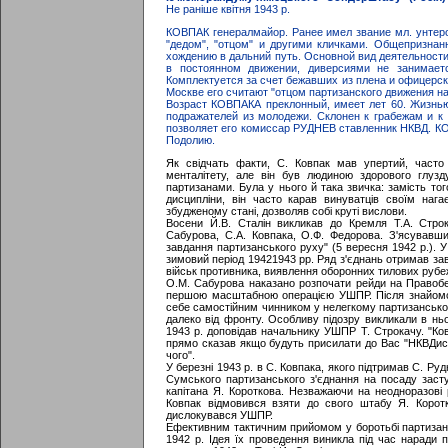
Не раніше квітня 1943 р.
КОВПАК генералмайор. Ранее имел звание мл. унте
"дедом", "отцом" и другими кличками. Общепризнан
хождению в дальний путь. Основной вид деятельности
в постоянном движении, диверсиями не занимае
Комплектуется за счет бежавших из плена и офицерск
Москве его считают "отцом партизанского движения на
Возраст КОВПАКА преклонный, имеет лет 60. Жизнью
подражателей из молодежи. Склонен к грабежам и к 
позволяет его комиссар РУДНЕВ ставленник НКВД. КО
Подолию.
Як свідчать факти, С. Ковпак мав упертий, часто
менталітету, але він був людиною здорового глузд
партизанами. Була у нього й така звичка: замість то
дисципліни, він часто карав винуватців своїм нага
збудженому стані, дозволяв собі круті вислови.
Восени Й.В. Сталін викликав до Кремля Т.А. Строк
Сабурова, С.А. Ковпака, О.Ф. Федорова. З'ясувавш
завдання партизанського руху" (5 вересня 1942 р.). У
зимовий період 19421943 рр. Ряд з'єднань отримав за
військ противника, виявлення оборонних тилових рубе
О.М. Сабурова наказано розпочати рейди на Правобер
першою масштабною операцією УШПР. Після знайомств
себе самостійним чинником у нелегкому партизанськом
далеко від фронту. Особливу підозру викликали в нь
1943 р. доповідав начальнику УШПР Т. Строкачу. "Ковп
прямо сказав якщо будуть присилати до Вас "НКВДисті
чого".
У березні 1943 р. в С. Ковпака, якого підтримав С. Р
Сумського партизанського з'єднання на посаду заст
капітана Я. Короткова. Незважаючи на неодноразові 
Ковпак відмовився взяти до свого штабу Я. Корот
дислокувався УШПР.
Ефективним тактичним прийомом у боротьбі партизан
1942 р. Ідея їх проведення виникла під час наради п