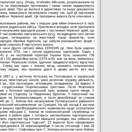
рганізатори руху Опору, особливо військові, розраховували на
сть на комунікаціях противника і таким чином надаватимуть
ької армії. Про це йшлося в директивах та інших документах
крема, вимагалося організувати справу так, щоб дії партизанів
військ Червоної армії. Ця програмна вимога була ключовою у
купованих районів, яке з перших днів війни опинилося в тилу
нення радянських військ. Траплялися випадки, коли призначені
і начальники відходили разом з частинами Червоної армії, що
 такі керівники партизанського руху, які відводили свої загони
одом, незважаючи на жорстокий терор фашистів, їхню
народна збройна боротьба, що набула різноманітних форм і
ромі сильного й підступного ворога.
 часи Другої світової війни 19391945 рр. Нею були широко
ування УПА, так і загони радянських партизанів. Згідно з
41 р. на окупованій території України було залишено 738
б і 191 диверсійна група (1374 осіб), але, на жаль, виявилося,
 папері. Реальною силою, здатною завдавати ворогу відчутних
нь. Серед них одне з чільних місць належить талановитому
аку людині, яка прожила довге й цікаве життя, ім'я якої
я 1887 р. у містечку Котельва на Полтавщині, в українській
іську міністерську школи, рано розпочав трудову діяльність,
 рр., був піхотинцем, зв'язківцем, розвідником. За відвагу й
 солдатськими Георгіївськими хрестами. Після Жовтневої
ив у Котельві партизанський загін, воював проти німців. У
оював на Східному та Південному фронтах. У повоєнний час
ром на Катеринославщині, а після демобілізації за станом
1940 рр. С. Ковпак був начальником Путивльського районного
ивльський міськвиконком на Сумщині. На цій посаді й застала
ми вищого партійнорадянського керівництва щодо розгортання
цьким військам С. Ковпак як номенклатурний службовець та
орити в районі один з чотирьох запланованих партизанських
своїх підлеглих під вогнем німецької розвідки, яка увійшла до
ся його партизанська "одіссея". 22 вересня було сформовано
 приєдналися 28 червоноармійців із числа оточенців. І вже 29
шини біля с. Сафонівка загін С. Ковпака розпочав свою бойову