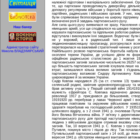
належної підготовки і матеріального забезпечення. О
те, що партизани проводитимуть диверсійну діяльні
допомогу регулярним військам у боротьбі проти німец
партійних, радянських і військових органів. У них, зо
були спрямовані безпосередньо на широку підтримку 
визначенні ролі й завдань партизанського руху.
Але сила цього руху виявилася не зразу. Населення о
Наш банер
німецьких армій, усе ще сподівалося на швидке повер
керувати партизанською та підпільною роботою районн
відступала і виконували їхні завдання. Водночас були й
не у ворожий, а в радянський тил. І лише зг
людиноненависницьку пропаганду, розгорнулася все
Адміністратор сайту
перетворилася на важливий стратегічний чинник у розг
Микола ВЛАДЗІМІРСЬКИЙ
Найбільшого розвою партизанська боротьба набула в
охоплені терени України, де успішно діяли як форм
офіційною радянською статистикою до 1 жовтня 19
партизанських загонів загальною чисельністю 26257 осі
що більшість партизанських загонів існувала лише на
втрат, залишалися кілька великих загонів і з'єдна
партизанському ватажкові Сидору Артемовичу Ковп
широковідоме й за межами України.
Сидір Ковпак народився 25 (за ст. стилем 13) травн
селянській родині, закінчив церковноприходську та м
брав активну участь у Першій світовій війні 19141918
мужність єфрейтора С. Ковпака відзначено двома
революції 1917 р. приєднався до більшовиків, створ
19191920 рр. перебував у лавах Червоної армії і в
працював повітовим та окружним військовим коміса
здоров'я перебував на господарській роботі. У 1935
шляхового відділу, а з 2 січня 1941 р. очолював Пут
його Велика Вітчизняна війна. У зв'язку з директива
партизанського руху для протидії наступаючим німе
людина з військовим досвідом отримав вказівку ств
загонів. Так, 10 вересня 1941 р. С. Ковпак з групою 
Путивля, покинув місто і пішов до лісу. Так почала
Путивльський партизанський загін з 14 осіб, до яких
вересня 1941 р. обстрілом німецької вантажної автома